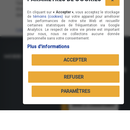
×
l’avant-plan le développement durable, l’efficacité
énergétique, l’utilisation rationnelle de l’eau ainsi
En cliquant sur
« Accepter »
, vous acceptez le stockage
que l’innovation, les produits...
de
témoins (cookies)
sur votre appareil pour améliorer
les performances de notre site Web et recueillir
certaines statistiques de fréquentation via Google
Lire la suite de la nouvelle
Analytics. Le respect de votre vie privée est important
pour nous, nous ne collectons aucune donnée
personnelle sans votre consentement.
Plus d'informations
ABONNEZ-VOUS À
mcee@mcee.ca
ACCEPTER
NOS
COMMUNICATIONS
REFUSER
Restez informé! Recevez nos
bulletins d’information
PARAMÈTRES
directement par courriel.
GÉRER LE CONSENTEMENT
M'INSCRIRE